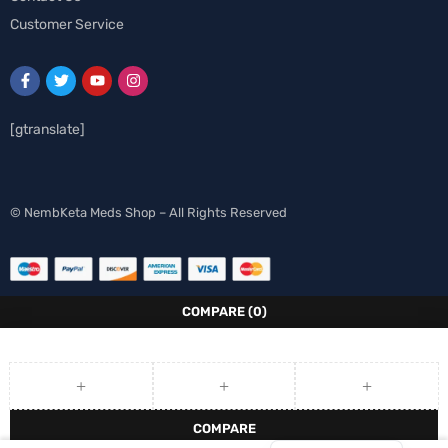
Customer Service
[gtranslate]
Spanish
© NembKeta Meds Shop – All Rights Reserved
Norwegian
Italian
German
COMPARE
(0)
French
Finnish
Dutch
COMPARE
English